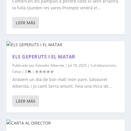
Comencen els pàmpols a perdre color.El vent arrastra
la fulla.Queden les vares.Prompte vindrà el...
LEER MÁS
ELS GEPERUTS I EL MATAR
Publicado por
Salvador Alberola
|
Jul 18, 2025
|
Col·laboracions
,
Salva
|
0
|
Anàvem un dia de bon matí mon pare, Salvauret
Alberola, i jo camí Serra amunt. Feia una mica de...
LEER MÁS