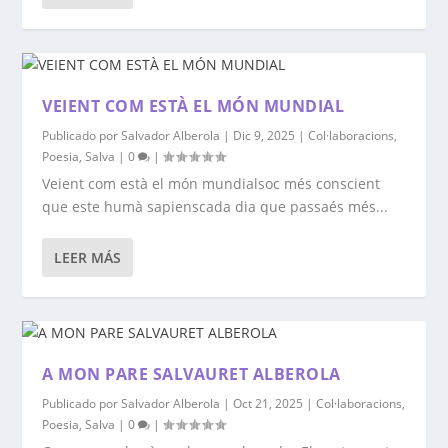
VEIENT COM ESTÀ EL MÓN MUNDIAL
Publicado por
Salvador Alberola
|
Dic 9, 2025
|
Col·laboracions
,
Poesia
,
Salva
|
0
|
Veient com està el món mundialsoc més conscient
que este humà sapienscada dia que passaés més...
LEER MÁS
A MON PARE SALVAURET ALBEROLA
Publicado por
Salvador Alberola
|
Oct 21, 2025
|
Col·laboracions
,
Poesia
,
Salva
|
0
|