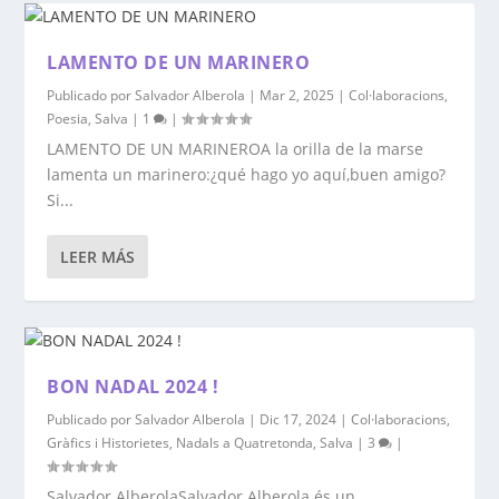
LAMENTO DE UN MARINERO
Publicado por
Salvador Alberola
|
Mar 2, 2025
|
Col·laboracions
,
Poesia
,
Salva
|
1
|
LAMENTO DE UN MARINEROA la orilla de la marse
lamenta un marinero:¿qué hago yo aquí,buen amigo?
Si...
LEER MÁS
BON NADAL 2024 !
Publicado por
Salvador Alberola
|
Dic 17, 2024
|
Col·laboracions
,
Gràfics i Historietes
,
Nadals a Quatretonda
,
Salva
|
3
|
Salvador AlberolaSalvador Alberola és un