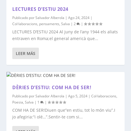
LECTURES D’ESTIU 2024
Publicado por
Salvador Alberola
|
Ago 24, 2024
|
Col·laboracions
,
pensaments
,
Salva
|
2
|
LECTURES D’ESTIU 2024 Al juny de l’any 1944 els aliats
entraven en Roma;el general americà que...
LEER MÁS
DÈRIES D’ESTIU: COM HA DE SER!
Publicado por
Salvador Alberola
|
Ago 5, 2024
|
Col·laboracions
,
Poesia
,
Salva
|
1
|
COM HA DE SER!Diuen que“en estiu, tot lo món viu”.I
jo afegiria:“i olé…”.Sentir-te com si...