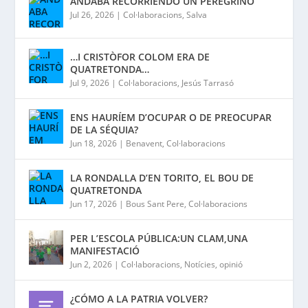
ANDABA RECORRIENDO UN PEREGRINO
Jul 26, 2026
|
Col·laboracions
,
Salva
…I CRISTÒFOR COLOM ERA DE
QUATRETONDA…
Jul 9, 2026
|
Col·laboracions
,
Jesús Tarrasó
ENS HAURÍEM D’OCUPAR O DE PREOCUPAR
DE LA SÉQUIA?
Jun 18, 2026
|
Benavent
,
Col·laboracions
LA RONDALLA D’EN TORITO, EL BOU DE
QUATRETONDA
Jun 17, 2026
|
Bous Sant Pere
,
Col·laboracions
PER L’ESCOLA PÚBLICA:UN CLAM,UNA
MANIFESTACIÓ
Jun 2, 2026
|
Col·laboracions
,
Notícies
,
opinió
¿CÓMO A LA PATRIA VOLVER?