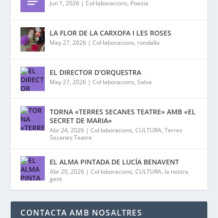
Jun 1, 2026
|
Col·laboracions
,
Poesia
LA FLOR DE LA CARXOFA I LES ROSES
May 27, 2026
|
Col·laboracions
,
rondalla
EL DIRECTOR D’ORQUESTRA
May 27, 2026
|
Col·laboracions
,
Salva
TORNA «TERRES SECANES TEATRE» AMB «EL
SECRET DE MARIA»
Abr 24, 2026
|
Col·laboracions
,
CULTURA
,
Terres
Secanes Teatre
EL ALMA PINTADA DE LUCÍA BENAVENT
Abr 20, 2026
|
Col·laboracions
,
CULTURA
,
la nostra
gent
CONTACTA AMB NOSALTRES