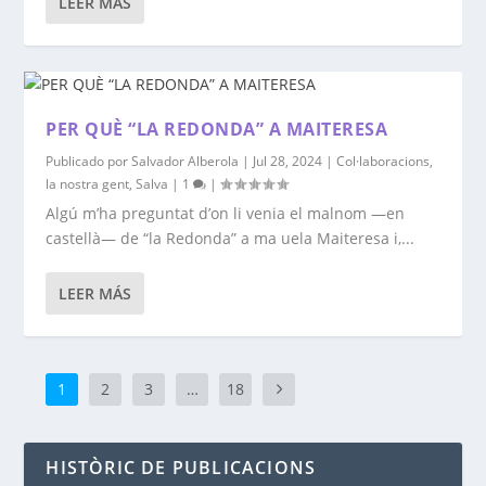
LEER MÁS
PER QUÈ “LA REDONDA” A MAITERESA
Publicado por
Salvador Alberola
|
Jul 28, 2024
|
Col·laboracions
,
la nostra gent
,
Salva
|
1
|
Algú m’ha preguntat d’on li venia el malnom ―en
castellà― de “la Redonda” a ma uela Maiteresa i,...
LEER MÁS
1
2
3
…
18
HISTÒRIC DE PUBLICACIONS