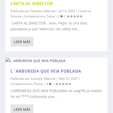
CARTA AL DIRECTOR
Publicado por
Salvador Alberola
|
Jul 14, 2025
|
Cartes al
Director
,
Col·laboracions
,
Salva
|
2
|
CARTA AL DIRECTOR Amic Pepe: fa uns dies
passejava jo per Valencia i de sobte em...
LEER MÁS
L´ARBOREDA QUE VEIA POBLADA
Publicado por
Salvador Alberola
|
May 25, 2025
|
Col·laboracions
,
Poesia
|
4
|
L’ARBOREDA QUE VEIA POBLADAA on vaig?Ni jo mateix
ho sé.****L’arboreda que...
LEER MÁS