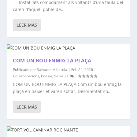
Instal·lats còmodament als voltants d’una taula del
cafetí d’aquell poble de...
LEER MÁS
COM UN BOU ENMIG LA PLAÇA
Publicado por
Salvador Alberola
|
Feb 24, 2026
|
Col·laboracions
,
Poesia
,
Salva
|
0
|
COM UN BOU ENMIG LA PLAÇA Com un bou enmig la
plaça en nàixer et varen soltar. Desorientat no...
LEER MÁS