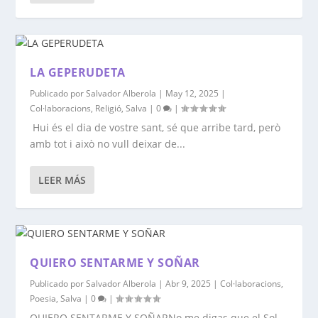
LA GEPERUDETA
Publicado por
Salvador Alberola
|
May 12, 2025
|
Col·laboracions
,
Religió
,
Salva
|
0
|
Hui és el dia de vostre sant, sé que arribe tard, però
amb tot i això no vull deixar de...
LEER MÁS
QUIERO SENTARME Y SOÑAR
Publicado por
Salvador Alberola
|
Abr 9, 2025
|
Col·laboracions
,
Poesia
,
Salva
|
0
|
QUIERO SENTARME Y SOÑARNo me digas que el Sol