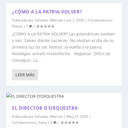
¿CÓMO A LA PATRIA VOLVER?
Publicado por
Salvador Alberola
|
Jun 1, 2026
|
Col·laboracions
,
Poesia
|
1
|
¿CÓMO A LA PATRIA VOLVER? Las golondrinas vuelven
y van. Saben dónde nacieron. No olvidan el día de su
primera luz de sol. Nostos: la vuelta a la patria.
Nostalgia: anhelo insatisfecho. Regresar. Difícil de
conseguir. La...
LEER MÁS
EL DIRECTOR D’ORQUESTRA
Publicado por
Salvador Alberola
|
May 27, 2026
|
Col·laboracions
,
Salva
|
0
|