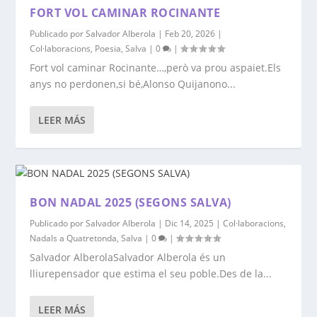
FORT VOL CAMINAR ROCINANTE
Publicado por
Salvador Alberola
|
Feb 20, 2026
|
Col·laboracions
,
Poesia
,
Salva
|
0
|
Fort vol caminar Rocinante…,però va prou aspaiet.Els
anys no perdonen,si bé,Alonso Quijanono...
LEER MÁS
BON NADAL 2025 (SEGONS SALVA)
Publicado por
Salvador Alberola
|
Dic 14, 2025
|
Col·laboracions
,
Nadals a Quatretonda
,
Salva
|
0
|
Salvador AlberolaSalvador Alberola és un
lliurepensador que estima el seu poble.Des de la...
LEER MÁS