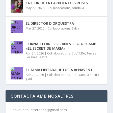
LA FLOR DE LA CARXOFA I LES ROSES
May 27, 2026
|
Col·laboracions
,
rondalla
EL DIRECTOR D’ORQUESTRA
May 27, 2026
|
Col·laboracions
,
Salva
TORNA «TERRES SECANES TEATRE» AMB
«EL SECRET DE MARIA»
Abr 24, 2026
|
Col·laboracions
,
CULTURA
,
Terres
Secanes Teatre
EL ALMA PINTADA DE LUCÍA BENAVENT
Abr 20, 2026
|
Col·laboracions
,
CULTURA
,
la nostra
gent
CONTACTA AMB NOSALTRES
unaveudequatretonda@gmail.com