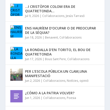
…I CRISTÒFOR COLOM ERA DE
QUATRETONDA…
Jul 9, 2026
|
Col·laboracions
,
Jesús Tarrasó
ENS HAURÍEM D’OCUPAR O DE PREOCUPAR
DE LA SÉQUIA?
Jun 18, 2026
|
Benavent
,
Col·laboracions
LA RONDALLA D’EN TORITO, EL BOU DE
QUATRETONDA
Jun 17, 2026
|
Bous Sant Pere
,
Col·laboracions
PER L’ESCOLA PÚBLICA:UN CLAM,UNA
MANIFESTACIÓ
Jun 2, 2026
|
Col·laboracions
,
Notícies
,
opinió
¿CÓMO A LA PATRIA VOLVER?
Jun 1, 2026
|
Col·laboracions
,
Poesia