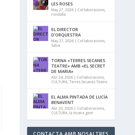
LES ROSES
May 27, 2026
|
Col·laboracions
,
rondalla
EL DIRECTOR
D’ORQUESTRA
May 27, 2026
|
Col·laboracions
,
Salva
TORNA «TERRES SECANES
TEATRE» AMB «EL SECRET
DE MARIA»
Abr 24, 2026
|
Col·laboracions
,
CULTURA
,
Terres Secanes Teatre
EL ALMA PINTADA DE LUCÍA
BENAVENT
Abr 20, 2026
|
Col·laboracions
,
CULTURA
,
la nostra gent
CONTACTA AMB NOSALTRES