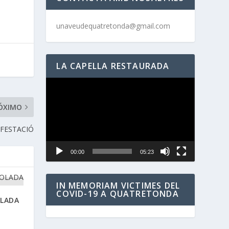
unaveudequatretonda@gmail.com
LA CAPELLA RESTAURADA
Reproductor
de
vídeo
ÓXIMO
IFESTACIÓ
00:00
05:23
IN MEMORIAM VICTIMES DEL
COVID-19 A QUATRETONDA
OLADA