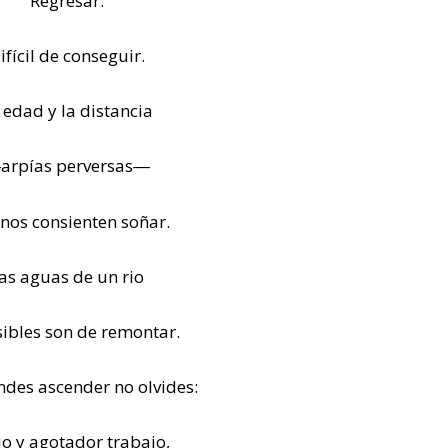
Regresar.
ifícil de conseguir.
 edad y la distancia
arpías perversas―
 nos consienten soñar.
as aguas de un rio
ibles son de remontar.
ndes ascender no olvides:
o y agotador trabajo,