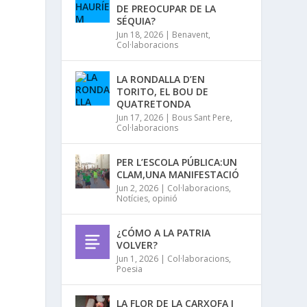
DE PREOCUPAR DE LA
SÉQUIA?
Jun 18, 2026
|
Benavent
,
Col·laboracions
LA RONDALLA D’EN
TORITO, EL BOU DE
QUATRETONDA
Jun 17, 2026
|
Bous Sant Pere
,
Col·laboracions
PER L’ESCOLA PÚBLICA:UN
CLAM,UNA MANIFESTACIÓ
Jun 2, 2026
|
Col·laboracions
,
Notícies
,
opinió
¿CÓMO A LA PATRIA
VOLVER?
Jun 1, 2026
|
Col·laboracions
,
Poesia
LA FLOR DE LA CARXOFA I