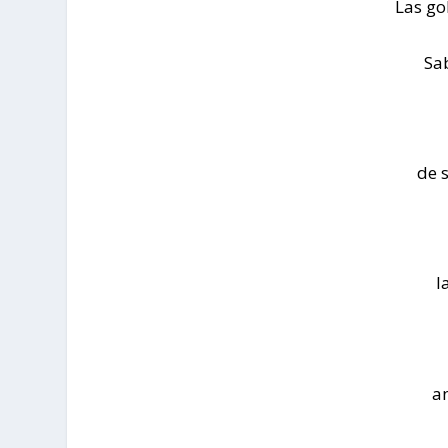
Las go
Sa
de 
l
a