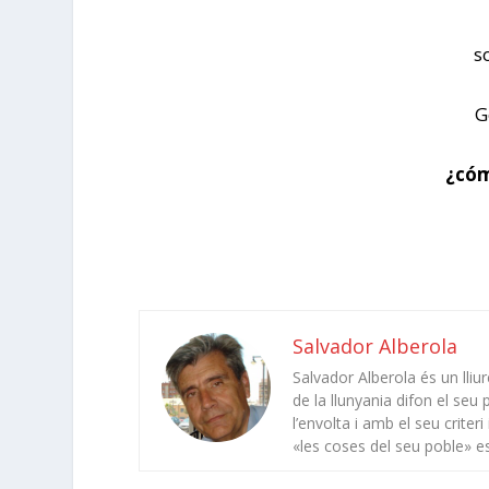
so
G
¿cóm
S
Ju
Salvador Alberola
Salvador Alberola és un lli
de la llunyania difon el seu
l’envolta i amb el seu criter
«les coses del seu poble» e