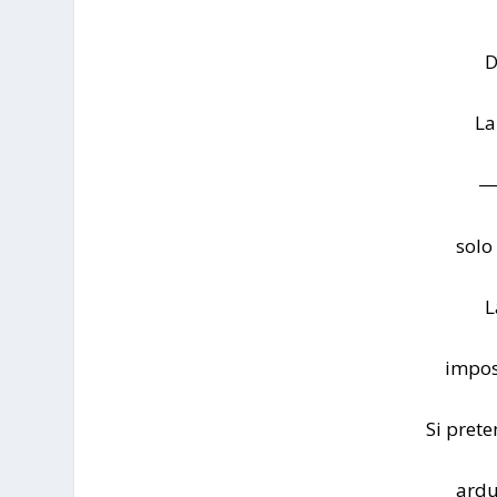
D
La
―
solo
L
impos
Si prete
ardu