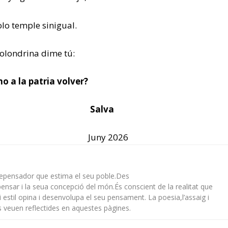
lo temple sinigual.
olondrina dime tú:
o a la patria volver?
alva
ny 2026
urepensador que estima el seu poble.Des
 pensar i la seua concepció del món.És conscient de la realitat que
i i estil opina i desenvolupa el seu pensament. La poesia,l’assaig i
s veuen reflectides en aquestes pàgines.