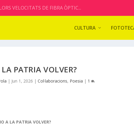
ORS VELOCITATS DE FIBRA ÒPTIC...
CULTURA
FOTOTEC
LA PATRIA VOLVER?
rola
|
Jun 1, 2026
|
Col·laboracions
,
Poesia
|
1
O A LA PATRIA VOLVER?