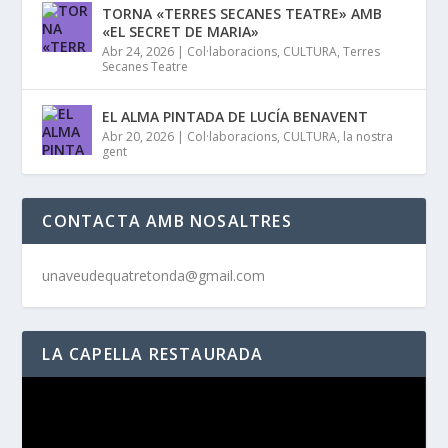
TORNA «TERRES SECANES TEATRE» AMB
«EL SECRET DE MARIA»
Abr 24, 2026
|
Col·laboracions
,
CULTURA
,
Terres
Secanes Teatre
EL ALMA PINTADA DE LUCÍA BENAVENT
Abr 20, 2026
|
Col·laboracions
,
CULTURA
,
la nostra
gent
CONTACTA AMB NOSALTRES
unaveudequatretonda@gmail.com
LA CAPELLA RESTAURADA
Reproductor
de
vídeo