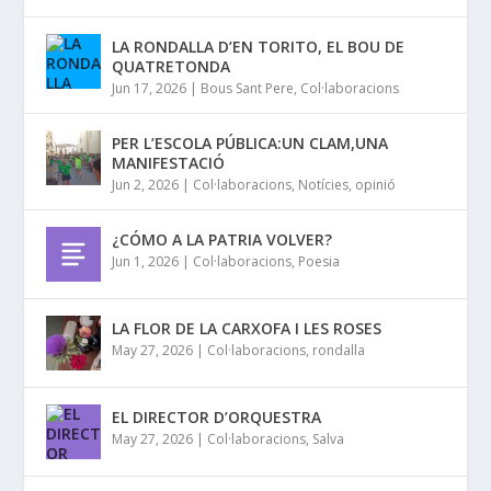
LA RONDALLA D’EN TORITO, EL BOU DE
QUATRETONDA
Jun 17, 2026
|
Bous Sant Pere
,
Col·laboracions
PER L’ESCOLA PÚBLICA:UN CLAM,UNA
MANIFESTACIÓ
Jun 2, 2026
|
Col·laboracions
,
Notícies
,
opinió
¿CÓMO A LA PATRIA VOLVER?
Jun 1, 2026
|
Col·laboracions
,
Poesia
LA FLOR DE LA CARXOFA I LES ROSES
May 27, 2026
|
Col·laboracions
,
rondalla
EL DIRECTOR D’ORQUESTRA
May 27, 2026
|
Col·laboracions
,
Salva