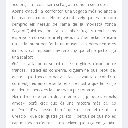
«color»; altra cosa serà si t’agrada o no la seua obra.
Abans d’acudir al cementeri una vegada més he anat a
la casa on va morir. He preguntat i veig que estem com
sempre: els hereus de l’ama de la modesta fonda
Bugnol-Quintana, on s’acollia als refugiats republicans
espanyols i on va morir el poeta, no s’han aclarit encara
i a cada intent per fer hi un museu, ells demanen més
diners si cal impedint any rere any que el projecte siga
una realitat.
Gràcies a la bona voluntat dels regidors d’eixe poble
francés, l’edifici es conserva, diguem-ne que prou bé,
encara que tancat a pany i clau. L’avarícia o cobdícia,
com vulgueu anomenar-la, ens demostra que la religió
del deu «Diners» és la que mana per tot arreu.
Hem direu que tenen dret a fer-ho, sí, perquè són «els
amos», però crec que és una mostra més de les
misèries d’este ésser humà que es creu el rei de la
Creació i que per quatre gallets —perquè sé que no és
cap milionada d’euros—, no deixen que puguem gaudir-