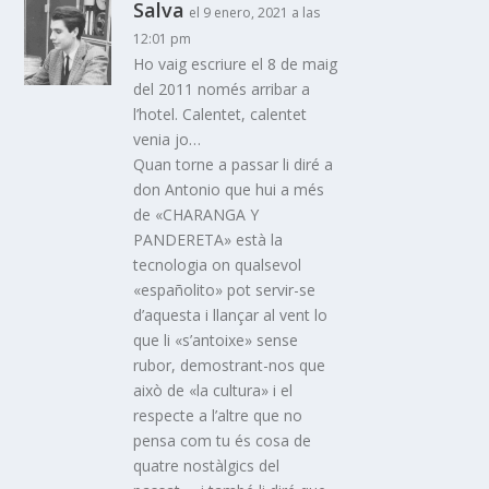
Salva
el 9 enero, 2021 a las
12:01 pm
Ho vaig escriure el 8 de maig
del 2011 només arribar a
l’hotel. Calentet, calentet
venia jo…
Quan torne a passar li diré a
don Antonio que hui a més
de «CHARANGA Y
PANDERETA» està la
tecnologia on qualsevol
«españolito» pot servir-se
d’aquesta i llançar al vent lo
que li «s’antoixe» sense
rubor, demostrant-nos que
això de «la cultura» i el
respecte a l’altre que no
pensa com tu és cosa de
quatre nostàlgics del