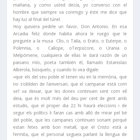
mañana, y como usted decía, yo converso con el
hombre que siempre va conmigo y éste me dice que
hay luz al final del túnel.
Hoy quisiera pedirle un favor, Don Antonio. En esa
Arcadia feliz donde habita ahora le ruego que le
pregunte a la musa Clío, o Talía, o Erato, o Euterpe, o
Polimnia, o Calíope, oTerpsícore, o Urania o
Melpómene, cualquiera de ellas le dará razón de un
paisano mío, poeta también él, llamado Estanislao
Alberola, búsquelo, y cuando lo vea dígale:
«que els del seu poble el tenen viu en la memòria, que
no s’obliden de l’aniversari, que el campanar està com
se’l va deixar, que les dones continuen sent com ell
deia, que és molt més del deu per cent de gent amb
estudis, que el proper dia 22 hi haurà eleccions i de
segur els polítics li faran cas amb allò de mirar pel bé
del poble, que les campanes continuen sonant perquè
estan fetes amb bon metall, que el Cristo està a
l’ermita, que el personal segueix parlant la llengua de