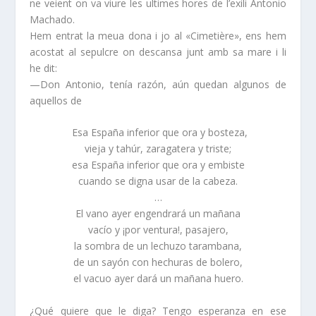
ne veient on va viure les ultimes hores de l’exili Antonio
Machado.
Hem entrat la meua dona i jo al «Cimetière», ens hem
acostat al sepulcre on descansa junt amb sa mare i li
he dit:
—Don Antonio, tenía razón, aún quedan algunos de
aquellos de
Esa España inferior que ora y bosteza,
vieja y tahúr, zaragatera y triste;
esa España inferior que ora y embiste
cuando se digna usar de la cabeza.
…
El vano ayer engendrará un mañana
vacío y ¡por ventura!, pasajero,
la sombra de un lechuzo tarambana,
de un sayón con hechuras de bolero,
el vacuo ayer dará un mañana huero.
¿Qué quiere que le diga? Tengo esperanza en ese