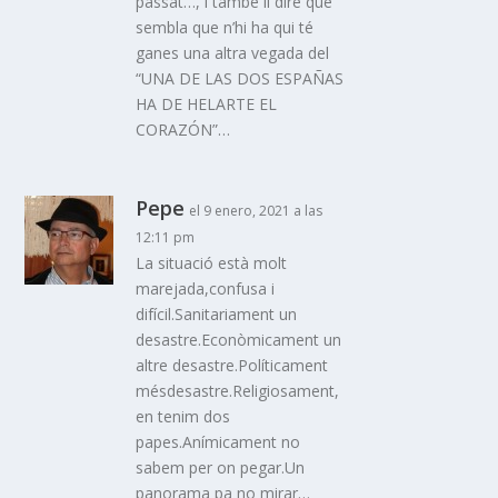
passat…, i també li diré que
sembla que n’hi ha qui té
ganes una altra vegada del
“UNA DE LAS DOS ESPAÑAS
HA DE HELARTE EL
CORAZÓN”…
Pepe
el 9 enero, 2021 a las
12:11 pm
La situació està molt
marejada,confusa i
difícil.Sanitariament un
desastre.Econòmicament un
altre desastre.Políticament
mésdesastre.Religiosament,
en tenim dos
papes.Anímicament no
sabem per on pegar.Un
panorama pa no mirar…