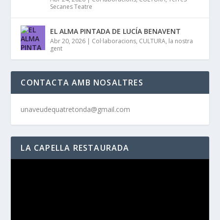
Secanes Teatre
EL ALMA PINTADA DE LUCÍA BENAVENT
Abr 20, 2026
|
Col·laboracions
,
CULTURA
,
la nostra
gent
CONTACTA AMB NOSALTRES
unaveudequatretonda@gmail.com
LA CAPELLA RESTAURADA
Reproductor
de
vídeo