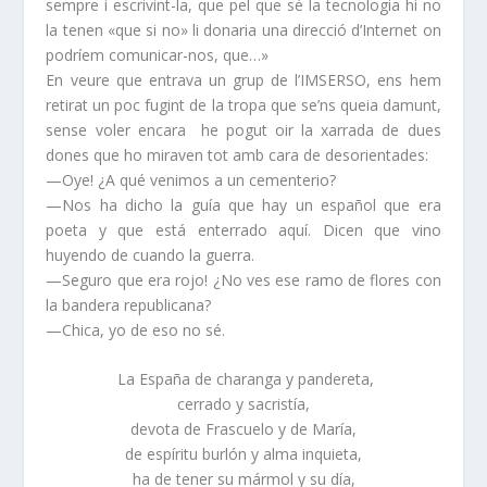
sempre i escrivint-la, que pel que sé la tecnologia hi no
la tenen «que si no» li donaria una direcció d’Internet on
podríem comunicar-nos, que…»
En veure que entrava un grup de l’IMSERSO, ens hem
retirat un poc fugint de la tropa que se’ns queia damunt,
sense voler encara he pogut oir la xarrada de dues
dones que ho miraven tot amb cara de desorientades:
—Oye! ¿A qué venimos a un cementerio?
—Nos ha dicho la guía que hay un español que era
poeta y que está enterrado aquí. Dicen que vino
huyendo de cuando la guerra.
—Seguro que era rojo! ¿No ves ese ramo de flores con
la bandera republicana?
—Chica, yo de eso no sé.
La España de charanga y pandereta,
cerrado y sacristía,
devota de Frascuelo y de María,
de espíritu burlón y alma inquieta,
ha de tener su mármol y su día,