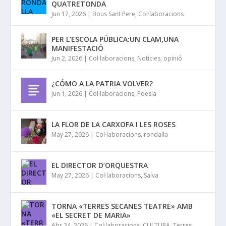
QUATRETONDA
Jun 17, 2026
|
Bous Sant Pere
,
Col·laboracions
PER L’ESCOLA PÚBLICA:UN CLAM,UNA
MANIFESTACIÓ
Jun 2, 2026
|
Col·laboracions
,
Notícies
,
opinió
¿CÓMO A LA PATRIA VOLVER?
Jun 1, 2026
|
Col·laboracions
,
Poesia
LA FLOR DE LA CARXOFA I LES ROSES
May 27, 2026
|
Col·laboracions
,
rondalla
EL DIRECTOR D’ORQUESTRA
May 27, 2026
|
Col·laboracions
,
Salva
TORNA «TERRES SECANES TEATRE» AMB
«EL SECRET DE MARIA»
Abr 24, 2026
|
Col·laboracions
,
CULTURA
,
Terres