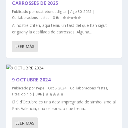
CARROSSES DE 2025
Publicado por
quatretondadigital
|
Ago 30, 2025
|
Col·laboracions
,
festes
|
0
|
Al nostre criteri, aquí teniu un tast del que han sigut
enguany la desfilada de carrosses. Alguna...
LEER MÁS
9 OCTUBRE 2024
Publicado por
Pepe
|
Oct 8, 2024
|
Col·laboracions
,
festes
,
Fites
,
opinió
|
0
|
El 9 d’Octubre és una data impregnada de simbolisme al
País Valencià, una celebració que trena...
LEER MÁS