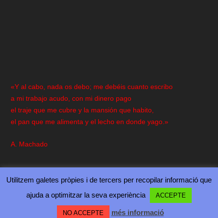
«Y al cabo, nada os debo; me debéis cuanto escribo
a mi trabajo acudo, con mi dinero pago
el traje que me cubre y la mansión que habito,
el pan que me alimenta y el lecho en donde yago.»
A. Machado
Utilitzem galetes pròpies i de tercers per recopilar informació que
ajuda a optimitzar la seva experiència
ACCEPTE
Diseñado por
| Desarrollado por
Elegant Themes
WordPress
més informació
NO ACCEPTE
QUANT A…
CONTACTA’NS