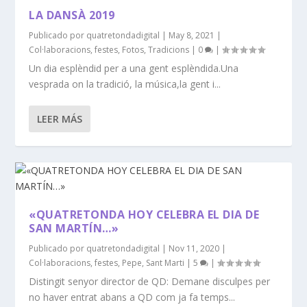
LA DANSÀ 2019
Publicado por
quatretondadigital
|
May 8, 2021
|
Col·laboracions
,
festes
,
Fotos
,
Tradicions
|
0
|
Un dia esplèndid per a una gent esplèndida.Una
vesprada on la tradició, la música,la gent i...
LEER MÁS
«QUATRETONDA HOY CELEBRA EL DIA DE
SAN MARTÍN…»
Publicado por
quatretondadigital
|
Nov 11, 2020
|
Col·laboracions
,
festes
,
Pepe
,
Sant Marti
|
5
|
Distingit senyor director de QD: Demane disculpes per
no haver entrat abans a QD com ja fa temps...