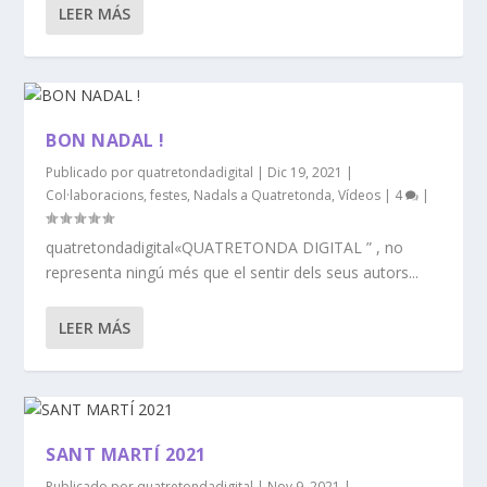
LEER MÁS
BON NADAL !
Publicado por
quatretondadigital
|
Dic 19, 2021
|
Col·laboracions
,
festes
,
Nadals a Quatretonda
,
Vídeos
|
4
|
quatretondadigital«QUATRETONDA DIGITAL ” , no
representa ningú més que el sentir dels seus autors...
LEER MÁS
SANT MARTÍ 2021
Publicado por
quatretondadigital
|
Nov 9, 2021
|