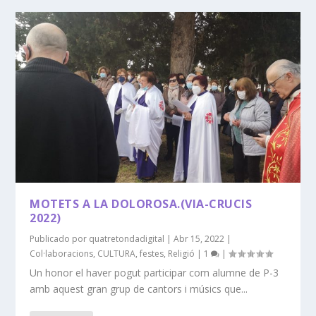
MOTETS A LA DOLOROSA.(VIA-CRUCIS
2022)
Publicado por
quatretondadigital
|
Abr 15, 2022
|
Col·laboracions
,
CULTURA
,
festes
,
Religió
|
1
|
Un honor el haver pogut participar com alumne de P-3
amb aquest gran grup de cantors i músics que...