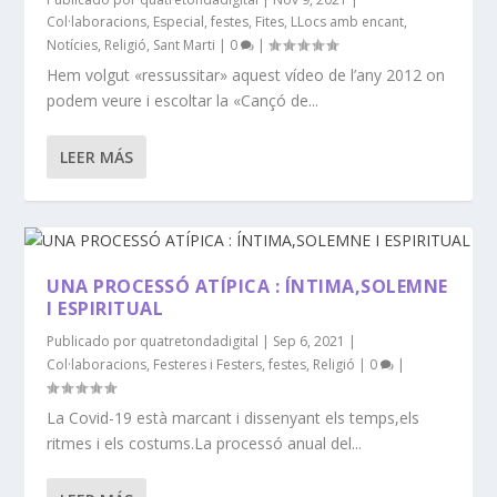
Col·laboracions
,
Especial
,
festes
,
Fites
,
LLocs amb encant
,
Notícies
,
Religió
,
Sant Marti
|
0
|
Hem volgut «ressussitar» aquest vídeo de l’any 2012 on
podem veure i escoltar la «Cançó de...
LEER MÁS
UNA PROCESSÓ ATÍPICA : ÍNTIMA,SOLEMNE
I ESPIRITUAL
Publicado por
quatretondadigital
|
Sep 6, 2021
|
Col·laboracions
,
Festeres i Festers
,
festes
,
Religió
|
0
|
La Covid-19 està marcant i dissenyant els temps,els
ritmes i els costums.La processó anual del...