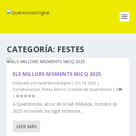
CATEGORÍA:
FESTES
ELS MILLORS MOMENTS MICQ 2025
Publicado por
quatretondadigital
|
Oct 19, 2025
|
Col·laboracions
,
festes
,
Moros i Cristians de Quatretonda
|
0
|
A Quatretonda, al cor de la Vall d’Albaida, l’octubre de
2025 no només ha sigut testimoni...
LEER MÁS