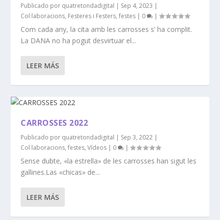
Publicado por
quatretondadigital
|
Sep 4, 2023
|
Col·laboracions
,
Festeres i Festers
,
festes
|
0
|
Com cada any, la cita amb les carrosses s’ ha complit.
La DANA no ha pogut desvirtuar el...
LEER MÁS
CARROSSES 2022
Publicado por
quatretondadigital
|
Sep 3, 2022
|
Col·laboracions
,
festes
,
Vídeos
|
0
|
Sense dubte, «la estrella» de les carrosses han sigut les
gallines.Las «chicas» de...
LEER MÁS