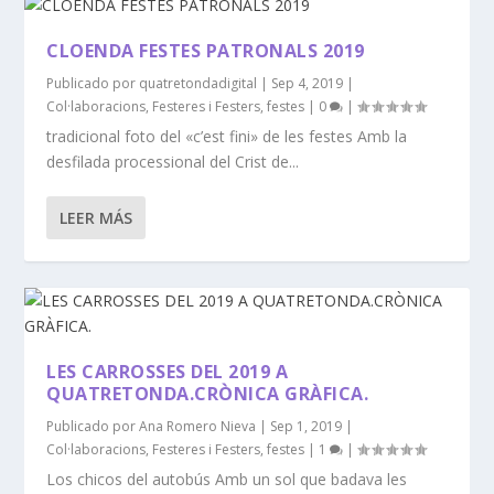
CLOENDA FESTES PATRONALS 2019
Publicado por
quatretondadigital
|
Sep 4, 2019
|
Col·laboracions
,
Festeres i Festers
,
festes
|
0
|
tradicional foto del «c’est fini» de les festes Amb la
desfilada processional del Crist de...
LEER MÁS
LES CARROSSES DEL 2019 A
QUATRETONDA.CRÒNICA GRÀFICA.
Publicado por
Ana Romero Nieva
|
Sep 1, 2019
|
Col·laboracions
,
Festeres i Festers
,
festes
|
1
|
Los chicos del autobús Amb un sol que badava les