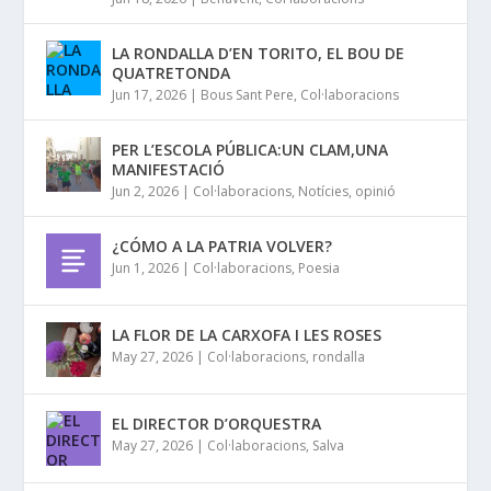
LA RONDALLA D’EN TORITO, EL BOU DE
QUATRETONDA
Jun 17, 2026
|
Bous Sant Pere
,
Col·laboracions
PER L’ESCOLA PÚBLICA:UN CLAM,UNA
MANIFESTACIÓ
Jun 2, 2026
|
Col·laboracions
,
Notícies
,
opinió
¿CÓMO A LA PATRIA VOLVER?
Jun 1, 2026
|
Col·laboracions
,
Poesia
LA FLOR DE LA CARXOFA I LES ROSES
May 27, 2026
|
Col·laboracions
,
rondalla
EL DIRECTOR D’ORQUESTRA
May 27, 2026
|
Col·laboracions
,
Salva