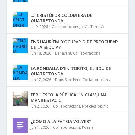
…I CRISTÒFOR COLOM ERA DE
QUATRETONDA…
Jul 9, 2026
|
Col·laboracions
,
Jesús Tarrasó
ENS HAURÍEM D’OCUPAR O DE PREOCUPAR
DE LA SÉQUIA?
Jun 18, 2026
|
Benavent
,
Col·laboracions
LA RONDALLA D’EN TORITO, EL BOU DE
QUATRETONDA
Jun 17, 2026
|
Bous Sant Pere
,
Col·laboracions
PER L’ESCOLA PÚBLICA:UN CLAM,UNA
MANIFESTACIÓ
Jun 2, 2026
|
Col·laboracions
,
Notícies
,
opinió
¿CÓMO A LA PATRIA VOLVER?
Jun 1, 2026
|
Col·laboracions
,
Poesia