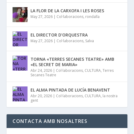
LA FLOR DE LA CARXOFA I LES ROSES
May 27, 2026
|
Col·laboracions
,
rondalla
EL DIRECTOR D’ORQUESTRA
May 27, 2026
|
Col·laboracions
,
Salva
TORNA «TERRES SECANES TEATRE» AMB
«EL SECRET DE MARIA»
Abr 24, 2026
|
Col·laboracions
,
CULTURA
,
Terres
Secanes Teatre
EL ALMA PINTADA DE LUCÍA BENAVENT
Abr 20, 2026
|
Col·laboracions
,
CULTURA
,
la nostra
gent
CONTACTA AMB NOSALTRES