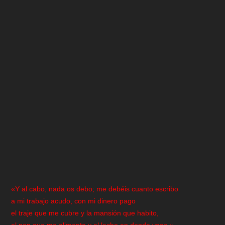
«Y al cabo, nada os debo; me debéis cuanto escribo
a mi trabajo acudo, con mi dinero pago
el traje que me cubre y la mansión que habito,
el pan que me alimenta y el lecho en donde yago.»