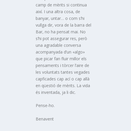
camp de mèrits si continua
així. I una altra cosa, de
banyar, untar… o com s’hi
vullga dir, vora de la barra del
Bar, no ha pensat mai. No
s’hi pot assegurar res, però
una agradable conversa
acompanyada d’un «algo»
que picar fan fluir millor els
pensaments i tòrcer l’aire de
les voluntats tantes vegades
capficades cap ací o cap allà
en qüestió de mèrits. La vida
és inventada, ja li dic.
Pense-ho.
Benavent