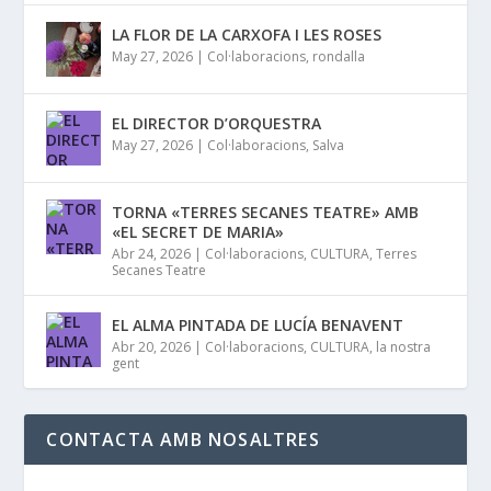
LA FLOR DE LA CARXOFA I LES ROSES
May 27, 2026
|
Col·laboracions
,
rondalla
EL DIRECTOR D’ORQUESTRA
May 27, 2026
|
Col·laboracions
,
Salva
TORNA «TERRES SECANES TEATRE» AMB
«EL SECRET DE MARIA»
Abr 24, 2026
|
Col·laboracions
,
CULTURA
,
Terres
Secanes Teatre
EL ALMA PINTADA DE LUCÍA BENAVENT
Abr 20, 2026
|
Col·laboracions
,
CULTURA
,
la nostra
gent
CONTACTA AMB NOSALTRES