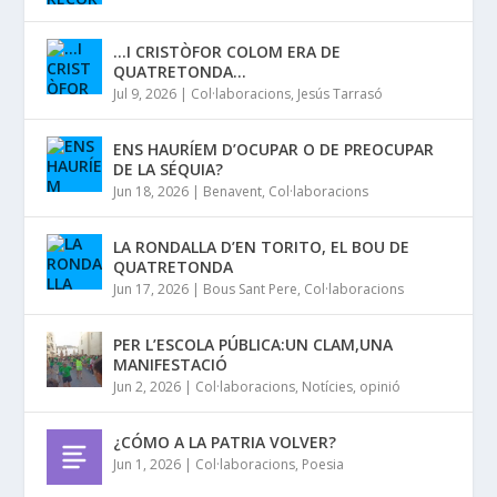
…I CRISTÒFOR COLOM ERA DE
QUATRETONDA…
Jul 9, 2026
|
Col·laboracions
,
Jesús Tarrasó
ENS HAURÍEM D’OCUPAR O DE PREOCUPAR
DE LA SÉQUIA?
Jun 18, 2026
|
Benavent
,
Col·laboracions
LA RONDALLA D’EN TORITO, EL BOU DE
QUATRETONDA
Jun 17, 2026
|
Bous Sant Pere
,
Col·laboracions
PER L’ESCOLA PÚBLICA:UN CLAM,UNA
MANIFESTACIÓ
Jun 2, 2026
|
Col·laboracions
,
Notícies
,
opinió
¿CÓMO A LA PATRIA VOLVER?
Jun 1, 2026
|
Col·laboracions
,
Poesia