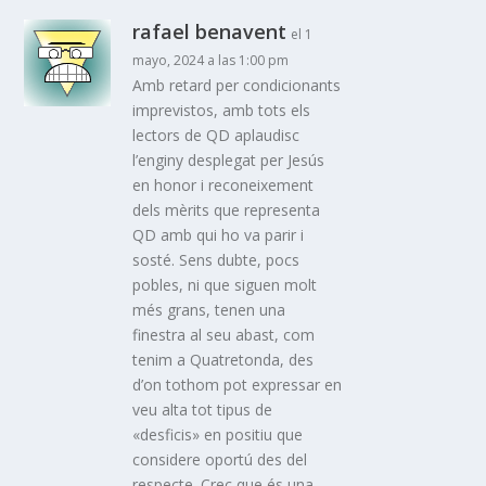
rafael benavent
el 1
mayo, 2024 a las 1:00 pm
Amb retard per condicionants
imprevistos, amb tots els
lectors de QD aplaudisc
l’enginy desplegat per Jesús
en honor i reconeixement
dels mèrits que representa
QD amb qui ho va parir i
sosté. Sens dubte, pocs
pobles, ni que siguen molt
més grans, tenen una
finestra al seu abast, com
tenim a Quatretonda, des
d’on tothom pot expressar en
veu alta tot tipus de
«desficis» en positiu que
considere oportú des del
respecte. Crec que és una