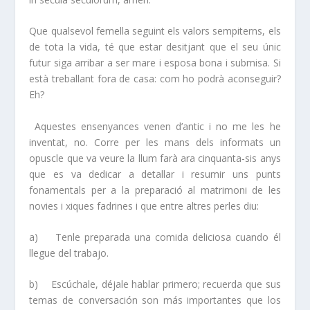
Que qualsevol femella seguint els valors sempiterns, els
de tota la vida, té que estar desitjant que el seu únic
futur siga arribar a ser mare i esposa bona i submisa. Si
està treballant fora de casa: com ho podrà aconseguir?
Eh?
Aquestes ensenyances venen d’antic i no me les he
inventat, no. Corre per les mans dels informats un
opuscle que va veure la llum farà ara cinquanta-sis anys
que es va dedicar a detallar i resumir uns punts
fonamentals per a la preparació al matrimoni de les
novies i xiques fadrines i que entre altres perles diu:
a)
Tenle preparada una comida deliciosa cuando él
llegue del trabajo.
b)
Escúchale, déjale hablar primero; recuerda que sus
temas de conversación son más importantes que los