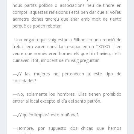
nous partits polítics o associacions heu de tindre en
compte aquestes reflexions i està ben clar que si volíeu
admetre dones tindreu que anar amb molt de tiento
perquè es poden rebotar.
Una vegada que vaig estar a Bilbao en una reunió de
treball em varen convidar a sopar en un TXOKO i en
veure que només eren homes els que hi n’havien, i ells
cuinaven i tot, innocent de mi vaig preguntar:
—¿Y las mujeres no pertenecen a este tipo de
sociedades?
—No, solamente los hombres. Ellas tienen prohibido
entrar al local excepto el día del santo patrón.
—¿Y quién limpiará esto mañana?
—Hombre, por supuesto dos chicas que hemos