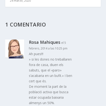
24 marzo, 2020
1 COMENTARIO
Rosa Mahiques
el 5
febrero, 2014 a las 10:25 pm
Ah pues!!!
» si les dones no treballaren
fora de casa, diuen els
sabuts, que el «paro»
s’acabaria en un bufit.» I ben
cert que és.
De moment la part de la
població activa que busca
estar ocupada baixaria
almenys un 50%.