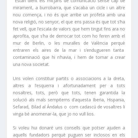
Estan dient els mitjans de comunicació sense cap de
mirament, a burrobarra, que s’acaba un cicle i un altre
nou comença, i no és que arribe un profeta amb una
nova religió, no senyor, el que ens passa és que tot s’ha
fet vell, que l’escala de valors que hem tingut fins ara no
aprofita, que s’ha de derrocar tot com ho feren amb el
mur de Berlin, o les muralles de València perquè
entraren els aires de la mar i s’endugueren tanta
contaminació que hi n’havia, i hem de tornar a crear
una nova societat.
Uns volen constituir partits o associacions a la dreta,
altres a l’esquerra i afortunadament per a tots
nosaltres, tots, però que tots, tenen garantida la
solució als mals sempiterns d’aquesta Iberia, Hispania,
Sefarad, Bilad al Ándalus o com cadascú de vosaltres li
vinga bé anomenar-la, que jo no vull lios.
Si voleu hui donaré uns consells que potser ajuden a
aquells fundadors perquè puguen ser inclosos en els