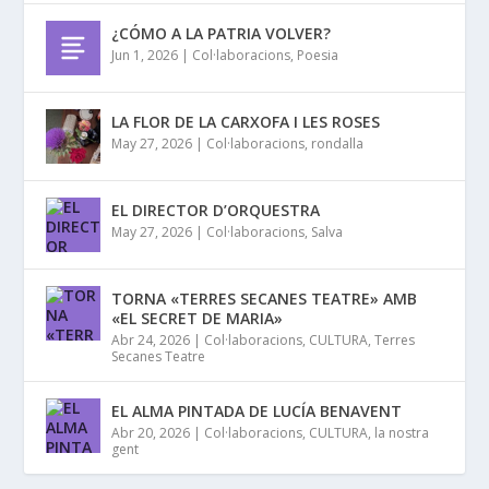
¿CÓMO A LA PATRIA VOLVER?
Jun 1, 2026
|
Col·laboracions
,
Poesia
LA FLOR DE LA CARXOFA I LES ROSES
May 27, 2026
|
Col·laboracions
,
rondalla
EL DIRECTOR D’ORQUESTRA
May 27, 2026
|
Col·laboracions
,
Salva
TORNA «TERRES SECANES TEATRE» AMB
«EL SECRET DE MARIA»
Abr 24, 2026
|
Col·laboracions
,
CULTURA
,
Terres
Secanes Teatre
EL ALMA PINTADA DE LUCÍA BENAVENT
Abr 20, 2026
|
Col·laboracions
,
CULTURA
,
la nostra
gent