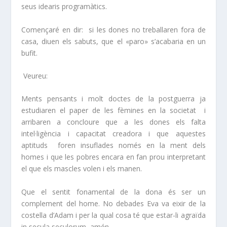
seus idearis programàtics.
Començaré en dir:
si les dones no treballaren fora de
casa, diuen els sabuts, que el «paro» s’acabaria en un
bufit.
Veureu:
Ments pensants i molt doctes de la postguerra ja
estudiaren el paper de les fèmines en la societat i
arribaren a concloure que a les dones els falta
intel·ligència i capacitat creadora i que aquestes
aptituds foren insuflades només en la ment dels
homes i que les pobres encara en fan prou interpretant
el que els mascles volen i els manen.
Que el sentit fonamental de la dona és ser un
complement del home. No debades Eva va eixir de la
costella d’Adam i per la qual cosa té que estar-li agraïda
in
secula seculorum
, amén.