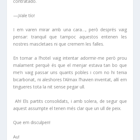
contratado.
—¡Vale tío!
I em varen mirar amb una cara…, però després vaig
pensar: tranquil que tampoc aquestos entenen les
nostres mascletaes ni que cremem les falles.
En tornar a l’hotel vaig intentar adormir-me però prou
malament perquè és que el menjar estava tan bo que
me’n vaig passar uns quants pobles i com no hi tenia
bicarbonat, ni aleshores l’Almax l’havien inventat, allí em
tingueres tota la nit sense pegar ull.
Ah! Els partits consolidats, i amb solera, de segur que
aquest assumpte el tenen més clar que un ull de peix.
Que em disculpen!
Au!