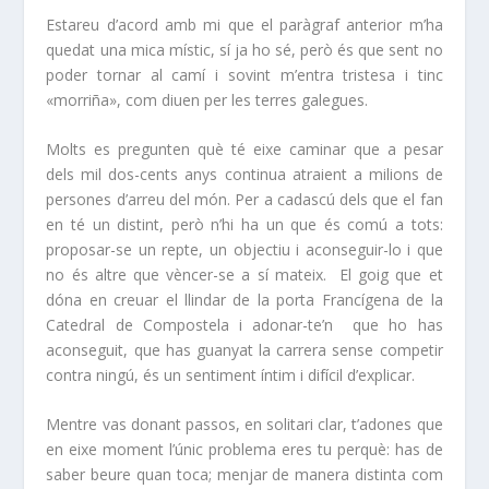
Estareu d’acord amb mi que el paràgraf anterior m’ha
quedat una mica místic, sí ja ho sé, però és que sent no
poder tornar al camí i sovint m’entra tristesa i tinc
«
morriña
», com diuen per les terres galegues.
Molts es pregunten què té eixe caminar que a pesar
dels mil dos-cents anys continua atraient a milions de
persones d’arreu del món. Per a cadascú dels que el fan
en té un distint, però n’hi ha un que és comú a tots:
proposar-se un repte, un objectiu i aconseguir-lo i que
no és altre que vèncer-se a sí mateix. El goig que et
dóna en creuar el llindar de la porta Francígena de la
Catedral de Compostela i adonar-te’n que ho has
aconseguit, que has guanyat la carrera sense competir
contra ningú, és un sentiment íntim i difícil d’explicar.
Mentre vas donant passos, en solitari clar, t’adones que
en eixe moment l’únic problema eres tu perquè: has de
saber beure quan toca; menjar de manera distinta com