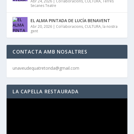
Abr 24, 2026
|
Col·laboracions
,
CULTURA
,
Terres
Secanes Teatre
EL ALMA PINTADA DE LUCÍA BENAVENT
Abr 20, 2026
|
Col·laboracions
,
CULTURA
,
la nostra
gent
CONTACTA AMB NOSALTRES
unaveudequatretonda@gmail.com
LA CAPELLA RESTAURADA
Reproductor
de
vídeo