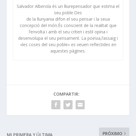
Salvador Alberola és un lliurepensador que estima el
seu poble.Des
de la llunyania difon el seu pensar i la seua
concepció del món.És conscient de la realitat que
l’envolta i amb el seu criteri i estil opina i
desenvolupa el seu pensament. La poesia,l’assaig i
«les coses del seu poble» es veuen reflectides en
aquestes pàgines.
COMPARTIR:
PRÓXIMO
MI PRIMERA Y ÚLTIMA