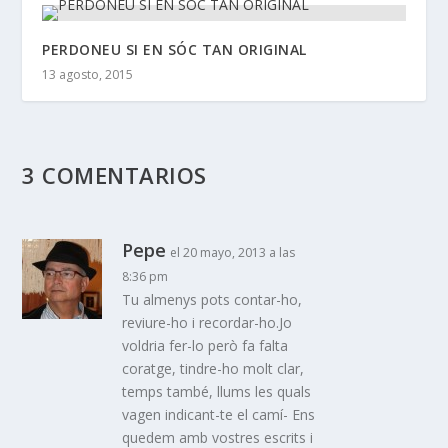
PERDONEU SI EN SÓC TAN ORIGINAL
13 agosto, 2015
3 COMENTARIOS
Pepe
el 20 mayo, 2013 a las
8:36 pm
Tu almenys pots contar-ho,
reviure-ho i recordar-ho.Jo
voldria fer-lo però fa falta
coratge, tindre-ho molt clar,
temps també, llums les quals
vagen indicant-te el camí- Ens
quedem amb vostres escrits i