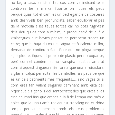
ho faç a casa; sentir el teu cós com va indicant-te si
controles bé la marxa; fixar-te on fiques els peus
perquè quasi tot el camí és un pedregar ple de costeres
amb desnivells ben pronunciats; saber equilibrar el pes
de la motxilla a les teues forces car no pots fugir-te’n
dels deu quilos com a mínim; la preocupació de què a
«
l’albergue
» que havies pensat en pernoctar trobes un
catre; que hi haja dutxa i si l’aigua està calenta millor;
demanar de continu a Sant Pere que no ploga perquè
sí, si plou et fiques el ponxo de plàstic per no xopar-te,
però com el condemnat no transpira acabes amerat
com si aquest tinguera més forats que una arruixadora;
vigilar el calçat per evitar les bambolles als peus perquè
és un dels patiments més freqüents…., i no veges tu si
com eres tan valent seguiràs caminant amb eixa pell
pitjor que els genolls del
santocristo
; des que eixes a les
cinc del matí fins que arribes a la fi de l’etapa vas més a
soles que la una i amb tot aquest tracaleig no et dóna
temps per anar pensant amb els teus problemes
perquè eixos, malgrat que hi estan, passen a un segon