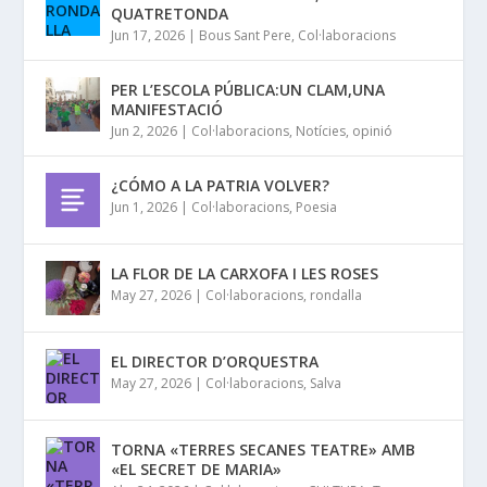
QUATRETONDA
Jun 17, 2026
|
Bous Sant Pere
,
Col·laboracions
PER L’ESCOLA PÚBLICA:UN CLAM,UNA
MANIFESTACIÓ
Jun 2, 2026
|
Col·laboracions
,
Notícies
,
opinió
¿CÓMO A LA PATRIA VOLVER?
Jun 1, 2026
|
Col·laboracions
,
Poesia
LA FLOR DE LA CARXOFA I LES ROSES
May 27, 2026
|
Col·laboracions
,
rondalla
EL DIRECTOR D’ORQUESTRA
May 27, 2026
|
Col·laboracions
,
Salva
TORNA «TERRES SECANES TEATRE» AMB
«EL SECRET DE MARIA»