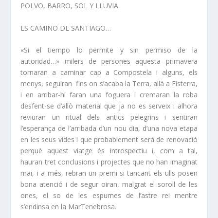
POLVO, BARRO, SOL Y LLUVIA
ES CAMINO DE SANTIAGO…
«Si el tiempo lo permite y sin permiso de la
autoridad
…» milers de persones aquesta primavera
tornaran a caminar cap a Compostela i alguns, els
menys, seguiran fins on s’acaba la Terra, allà a Fisterra,
i en arribar-hi faran una foguera i cremaran la roba
desfent-se d’allò material que ja no es serveix i alhora
reviuran un ritual dels antics pelegrins i sentiran
l’esperança de l’arribada d’un nou dia, d’una nova etapa
en les seus vides i que probablement serà de renovació
perquè aquest viatge és introspectiu i, com a tal,
hauran tret conclusions i projectes que no han imaginat
mai, i a més, rebran un premi si tancant els ulls posen
bona atenció i de segur oiran, malgrat el soroll de les
ones, el so de les espurnes de l’astre rei mentre
s’endinsa en la MarTenebrosa.