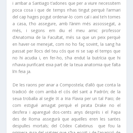
i arribar a Santiago t’adones que per a viure necessitem
poca cosa i que de temps n’has tingut perquè l’armari
del cap hages pogut ordenar-lo com cal i així te’n tornes
a casa, t’ho assegure, amb l’ànim més assossegat, a
més, i segons em diu el meu amic professor
d’Anatomia de la Facultat, més sa que un peix perquè
en haver-se menejat, com no ho faç sovint, la sang ha
passat per llocs del teu cós que ni se sap el temps que
no hi acudia i, en fer-ho, s’ha endut la butrícia que hi
n’havia purificant eixa part de la teua anatomia que falta
li’n feia ja.
De les raons per anar a Compostela; d’allò que conta la
tradició de com arribà el cós del sant a Padrón; de la
seua troballa al segle IX a Iria Flavia per un tal Paio; de
com estigué amagat perquè el pirata Drake no el
desfera i aparegué dos-cents anys després i el Papa
des de Roma assegurà que aquelles eren les santes
despulles mortals; del Còdex Calixtinus que fou la
primera guia del viatger que s’ha escrit; i de l’aparició de