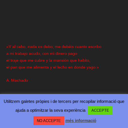
«Y al cabo, nada os debo; me debéis cuanto escribo
a mi trabajo acudo, con mi dinero pago
el traje que me cubre y la mansión que habito,
el pan que me alimenta y el lecho en donde yago.»
A. Machado
Utilitzem galetes pròpies i de tercers per recopilar informació que
ajuda a optimitzar la seva experiència
ACCEPTE
Diseñado por
| Desarrollado por
Elegant Themes
WordPress
més informació
NO ACCEPTE
QUANT A…
CONTACTA’NS