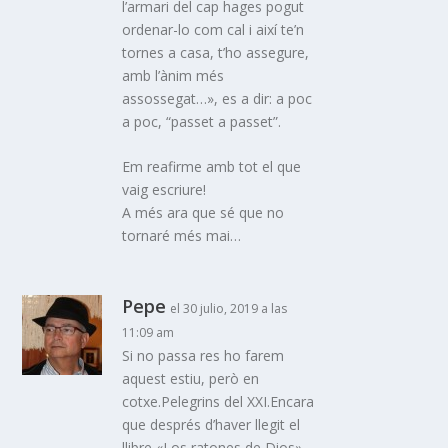
l’armari del cap hages pogut
ordenar-lo com cal i així te’n
tornes a casa, t’ho assegure,
amb l’ànim més
assossegat…», es a dir: a poc
a poc, “passet a passet”.
Em reafirme amb tot el que
vaig escriure!
A més ara que sé que no
tornaré més mai…
Pepe
el 30 julio, 2019 a las
11:09 am
Si no passa res ho farem
aquest estiu, però en
cotxe.Pelegrins del XXI.Encara
que després d’haver llegit el
llibre «Los ratones de Dios»…