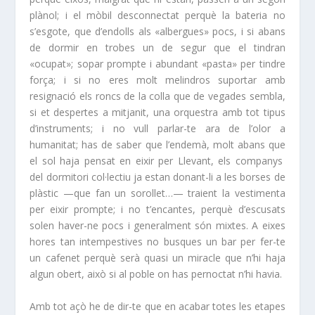
plànol; i el mòbil desconnectat perquè la bateria no
s’esgote, que d’endolls als «
albergues
» pocs, i si abans
de dormir en trobes un de segur que el tindran
«
ocupat
»; sopar prompte i abundant «pasta» per tindre
força; i si no eres molt melindros suportar amb
resignació els roncs de la colla que de vegades sembla,
si et despertes a mitjanit, una orquestra amb tot tipus
d’instruments; i no vull parlar-te ara de l’olor a
humanitat; has de saber que l’endemà, molt abans que
el sol haja pensat en eixir per Llevant, els companys
del dormitori col·lectiu ja estan donant-li a les borses de
plàstic —que fan un sorollet…— traient la vestimenta
per eixir prompte; i no t’encantes, perquè d’escusats
solen haver-ne pocs i generalment són mixtes. A eixes
hores tan intempestives no busques un bar per fer-te
un cafenet perquè serà quasi un miracle que n’hi haja
algun obert, això si al poble on has pernoctat n’hi havia.
Amb tot açò he de dir-te que en acabar totes les etapes