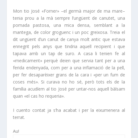
Mon tio José «Forner» –el germà major de ma mare–
tenia prou a la mà sempre l’ungüent de canutet, una
pomada pastosa, una mica densa, semblant a la
mantega, de color groguenc i un poc greixosa. Treia el
dit ungüent d’un canut de canya molt antic que estava
ennegrit pels anys que tindria aquell recipient i que
tapava amb un tap de suro. A casa li tenien fe al
«medicament» perquè deien que servia tant per a una
ferida endenyada, com per a una inflamació de la pell,
per fer desaparèixer grans de la cara i «per un fum de
coses més». Si curava no ho sé, però tots els de la
família acudíem al tio José per untar-nos aquell bàlsam
quan «el cas ho requeria».
I cuento contat ja s’ha acabat i per la eixumenera al
terrat.
Au!