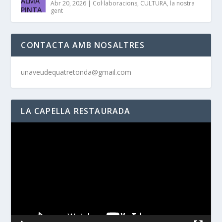
Abr 20, 2026
|
Col·laboracions
,
CULTURA
,
la nostra
gent
CONTACTA AMB NOSALTRES
unaveudequatretonda@gmail.com
LA CAPELLA RESTAURADA
Reproductor
de
vídeo