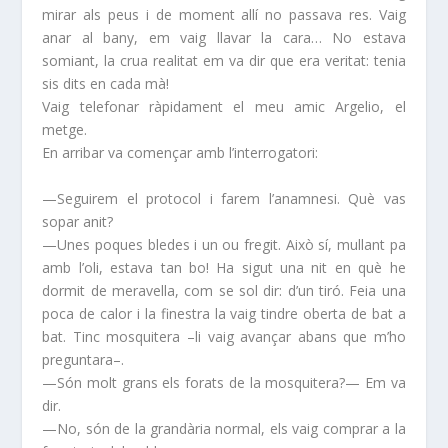
mirar als peus i de moment allí no passava res. Vaig
anar al bany, em vaig llavar la cara… No estava
somiant, la crua realitat em va dir que era veritat: tenia
sis dits en cada mà!
Vaig telefonar ràpidament el meu amic Argelio, el
metge.
En arribar va començar amb l’interrogatori:
—Seguirem el protocol i farem l’anamnesi. Què vas
sopar anit?
—Unes poques bledes i un ou fregit. Això sí, mullant pa
amb l’oli, estava tan bo! Ha sigut una nit en què he
dormit de meravella, com se sol dir: d’un tiró. Feia una
poca de calor i la finestra la vaig tindre oberta de bat a
bat. Tinc mosquitera –li vaig avançar abans que m’ho
preguntara–.
—Són molt grans els forats de la mosquitera?— Em va
dir.
—No, són de la grandària normal, els vaig comprar a la