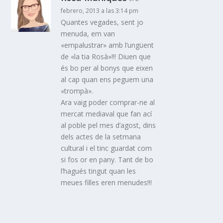
febrero, 2013 a las 3:14 pm
Quantes vegades, sent jo
menuda, em van
«empalustrar» amb l’ungüent
de «la tia Rosà»!!! Diuen que
és bo per al bonys que eixen
al cap quan ens peguem una
«trompà».
Ara vaig poder comprar-ne al
mercat mediaval que fan ací
al poble pel mes d’agost, dins
dels actes de la setmana
cultural i el tinc guardat com
si fos or en pany. Tant de bo
l’hagués tingut quan les
meues filles eren menudes!!!