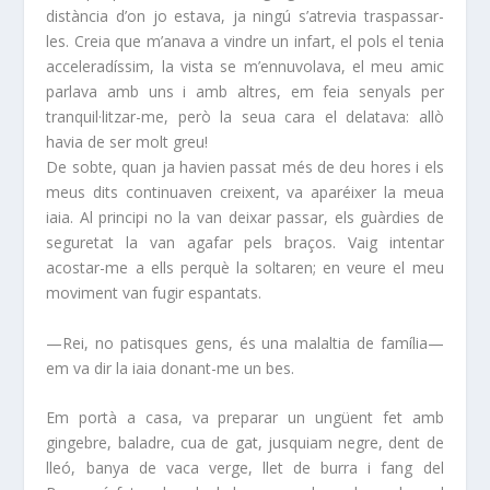
distància d’on jo estava, ja ningú s’atrevia traspassar-
les. Creia que m’anava a vindre un infart, el pols el tenia
acceleradíssim, la vista se m’ennuvolava, el meu amic
parlava amb uns i amb altres, em feia senyals per
tranquil·litzar-me, però la seua cara el delatava: allò
havia de ser molt greu!
De sobte, quan ja havien passat més de deu hores i els
meus dits continuaven creixent, va aparéixer la meua
iaia. Al principi no la van deixar passar, els guàrdies de
seguretat la van agafar pels braços. Vaig intentar
acostar-me a ells perquè la soltaren; en veure el meu
moviment van fugir espantats.
—Rei, no patisques gens, és una malaltia de família—
em va dir la iaia donant-me un bes.
Em portà a casa, va preparar un ungüent fet amb
gingebre, baladre, cua de gat, jusquiam negre, dent de
lleó, banya de vaca verge, llet de burra i fang del