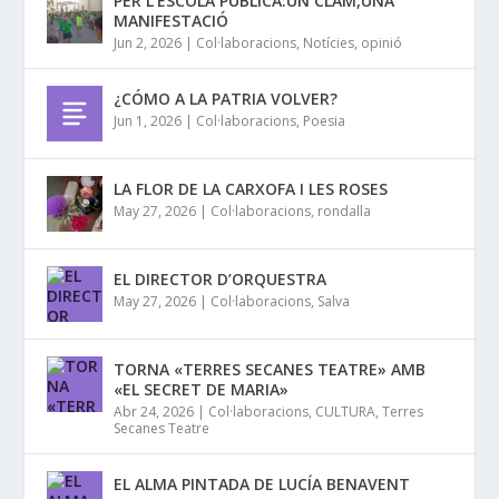
PER L’ESCOLA PÚBLICA:UN CLAM,UNA
MANIFESTACIÓ
Jun 2, 2026
|
Col·laboracions
,
Notícies
,
opinió
¿CÓMO A LA PATRIA VOLVER?
Jun 1, 2026
|
Col·laboracions
,
Poesia
LA FLOR DE LA CARXOFA I LES ROSES
May 27, 2026
|
Col·laboracions
,
rondalla
EL DIRECTOR D’ORQUESTRA
May 27, 2026
|
Col·laboracions
,
Salva
TORNA «TERRES SECANES TEATRE» AMB
«EL SECRET DE MARIA»
Abr 24, 2026
|
Col·laboracions
,
CULTURA
,
Terres
Secanes Teatre
EL ALMA PINTADA DE LUCÍA BENAVENT