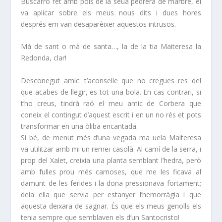
Buscarró fet amb pols de la seua pedrera de marbre, el
va aplicar sobre els meus nous dits i dues hores
després em van desaparèixer aquestos intrusos.
Mà de sant o mà de santa…, la de la tia Maiteresa la
Redonda, clar!
Desconegut amic: t’aconselle que no cregues res del
que acabes de llegir, es tot una bola. En cas contrari, si
t’ho creus, tindrà raó el meu amic de Corbera que
coneix el contingut d’aquest escrit i en un no rés et pots
transformar en una òliba encantada.
Si bé, de menut més d’una vegada ma uela Maiteresa
va utilitzar amb mi un remei casolà. Al camí de la serra, i
prop del Xalet, creixia una planta semblant l’hedra, però
amb fulles prou més carnoses, que me les ficava al
damunt de les ferides i la dona pressionava fortament;
deia ella que servia per estanyer l’hemorràgia i que
aquesta deixara de sagnar. És que els meus genolls els
tenia sempre que semblaven els d’un Santocristo!