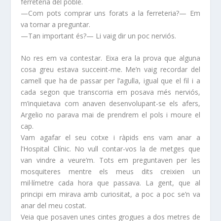
ferreteria del poble.
—Com pots comprar uns forats a la ferreteria?— Em
va tornar a preguntar.
—Tan important és?— Li vaig dir un poc nerviós.
No res em va contestar. Eixa era la prova que alguna
cosa greu estava succeint-me. Me’n vaig recordar del
camell que ha de passar per l’agulla, igual que el fil i a
cada segon que transcorria em posava més nerviós,
m’inquietava com anaven desenvolupant-se els afers,
Argelio no parava mai de prendrem el pols i moure el
cap.
Vam agafar el seu cotxe i ràpids ens vam anar a
l’Hospital Clínic. No vull contar-vos la de metges que
van vindre a veure’m. Tots em preguntaven per les
mosquiteres mentre els meus dits creixien un
mil·límetre cada hora que passava. La gent, que al
principi em mirava amb curiositat, a poc a poc se’n va
anar del meu costat.
Veia que posaven unes cintes grogues a dos metres de