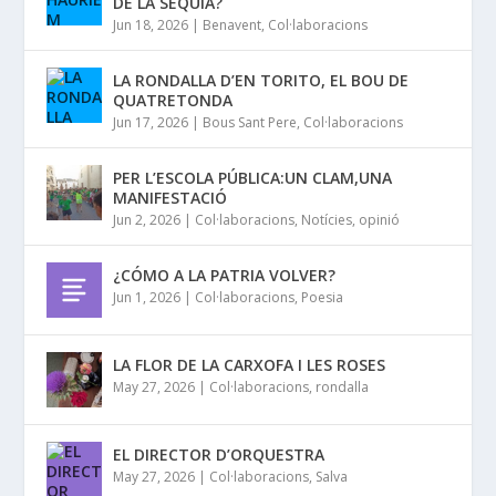
DE LA SÉQUIA?
Jun 18, 2026
|
Benavent
,
Col·laboracions
LA RONDALLA D’EN TORITO, EL BOU DE
QUATRETONDA
Jun 17, 2026
|
Bous Sant Pere
,
Col·laboracions
PER L’ESCOLA PÚBLICA:UN CLAM,UNA
MANIFESTACIÓ
Jun 2, 2026
|
Col·laboracions
,
Notícies
,
opinió
¿CÓMO A LA PATRIA VOLVER?
Jun 1, 2026
|
Col·laboracions
,
Poesia
LA FLOR DE LA CARXOFA I LES ROSES
May 27, 2026
|
Col·laboracions
,
rondalla
EL DIRECTOR D’ORQUESTRA
May 27, 2026
|
Col·laboracions
,
Salva