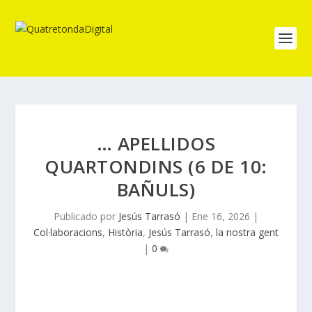
… APELLIDOS
QUARTONDINS (6 DE 10:
BAÑULS)
Publicado por
Jesús Tarrasó
|
Ene 16, 2026
|
Col·laboracions
,
Història
,
Jesús Tarrasó
,
la nostra gent
|
0