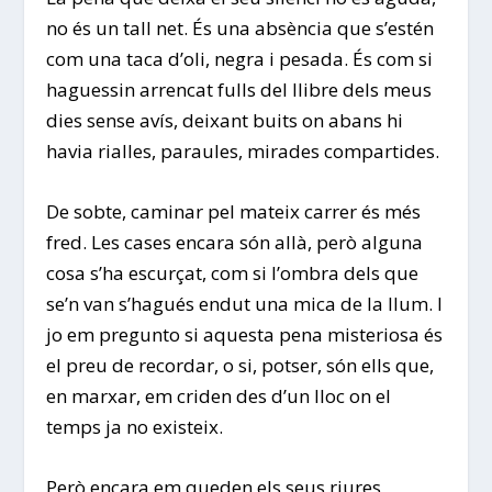
no és un tall net. És una absència que s’estén
com una taca d’oli, negra i pesada. És com si
haguessin arrencat fulls del llibre dels meus
dies sense avís, deixant buits on abans hi
havia rialles, paraules, mirades compartides.
De sobte, caminar pel mateix carrer és més
fred. Les cases encara són allà, però alguna
cosa s’ha escurçat, com si l’ombra dels que
se’n van s’hagués endut una mica de la llum. I
jo em pregunto si aquesta pena misteriosa és
el preu de recordar, o si, potser, són ells que,
en marxar, em criden des d’un lloc on el
temps ja no existeix.
Però encara em queden els seus riures