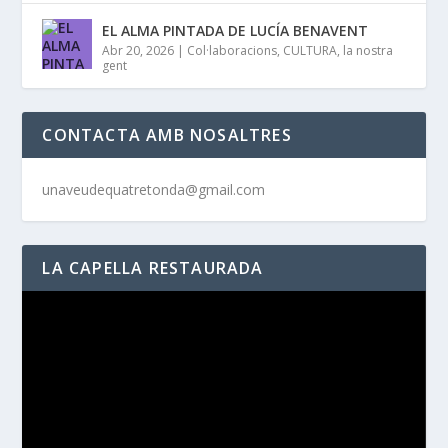
EL ALMA PINTADA DE LUCÍA BENAVENT
Abr 20, 2026
|
Col·laboracions
,
CULTURA
,
la nostra
gent
CONTACTA AMB NOSALTRES
unaveudequatretonda@gmail.com
LA CAPELLA RESTAURADA
Reproductor
de
vídeo