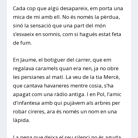
Cada cop que algú desapareix, em porta una
mica de mi amb ell. No és només la pèrdua,
sinó la sensació que una part del món
s’esvaeix en somnis, com si hagués estat feta
de fum.
En Jaume, el botiguer del carrer, que em
regalava caramels quan era nen, ja no obre
les persianes al matí. La veu de la tia Mercè,
que cantava havaneres mentre cosia, s’ha
apagat com una ràdio antiga. I en Pol, l’amic
d’infantesa amb qui pujàvem als arbres per
robar cireres, ara és només un nom en una
làpida.
La pena que deixa el seu silenci no és aguda,