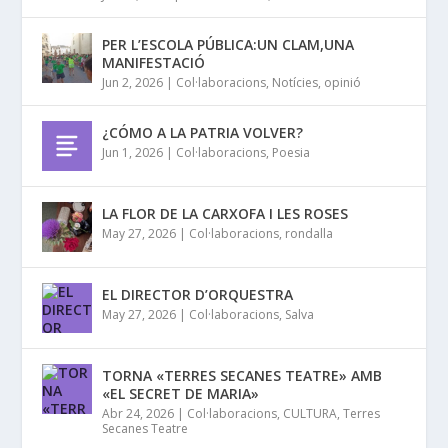
PER L’ESCOLA PÚBLICA:UN CLAM,UNA
MANIFESTACIÓ
Jun 2, 2026
|
Col·laboracions
,
Notícies
,
opinió
¿CÓMO A LA PATRIA VOLVER?
Jun 1, 2026
|
Col·laboracions
,
Poesia
LA FLOR DE LA CARXOFA I LES ROSES
May 27, 2026
|
Col·laboracions
,
rondalla
EL DIRECTOR D’ORQUESTRA
May 27, 2026
|
Col·laboracions
,
Salva
TORNA «TERRES SECANES TEATRE» AMB
«EL SECRET DE MARIA»
Abr 24, 2026
|
Col·laboracions
,
CULTURA
,
Terres
Secanes Teatre