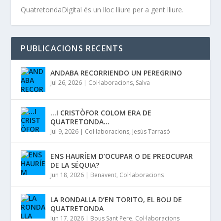
QuatretondaDigital és un lloc lliure per a gent lliure.
PUBLICACIONS RECENTS
ANDABA RECORRIENDO UN PEREGRINO
Jul 26, 2026
|
Col·laboracions
,
Salva
…I CRISTÒFOR COLOM ERA DE
QUATRETONDA…
Jul 9, 2026
|
Col·laboracions
,
Jesús Tarrasó
ENS HAURÍEM D’OCUPAR O DE PREOCUPAR
DE LA SÉQUIA?
Jun 18, 2026
|
Benavent
,
Col·laboracions
LA RONDALLA D’EN TORITO, EL BOU DE
QUATRETONDA
Jun 17, 2026
|
Bous Sant Pere
,
Col·laboracions