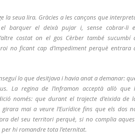
 la seua lira. Gràcies a les cançons que interpret
l barquer el deixà pujar i, sense cobrar-li e
l’altre costat on el gos Cèrber també sucumbí 
eroi no ficant cap d’impediment perquè entrara 
nseguí lo que desitjava i havia anat a demanar: qu
us. La regina de l’inframon acceptà allò que l
ició només: que durant el trajecte d’eixida de l
s girara mai a veure l’Eurídice fins que els dos n
ra del seu territori perquè, si no complia aques
 per hi romandre tota l’eternitat.