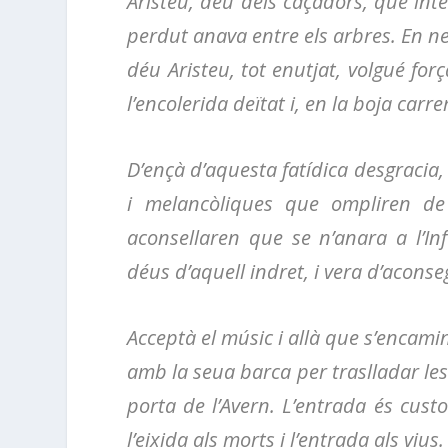
Aristeu, déu dels caçadors, que inte
perdut anava entre els arbres. En nega
déu Aristeu, tot enutjat, volgué for
l’encolerida deïtat i, en la boja car
D’ençà d’aquesta fatídica desgracia
i melancòliques que ompliren de 
aconsellaren que se n’anara a l’I
déus d’aquell indret, i vera d’aconseg
Acceptà el músic i allà que s’encami
amb la seua barca per traslladar les 
porta de l’Avern. L’entrada és cust
l’eixida als morts i l’entrada als vius.