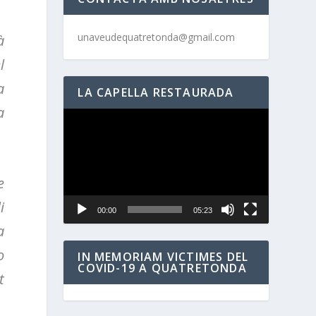
unaveudequatretonda@gmail.com
à
l
a
LA CAPELLA RESTAURADA
a
Reproductor
de
vídeo
e
i
00:00
05:23
a
o
IN MEMORIAM VICTIMES DEL
COVID-19 A QUATRETONDA
t