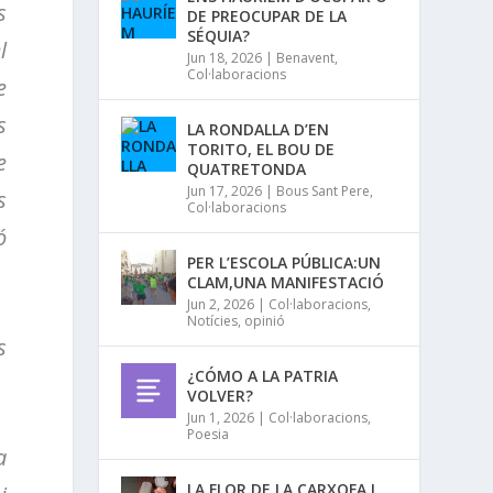
s
DE PREOCUPAR DE LA
SÉQUIA?
l
Jun 18, 2026
|
Benavent
,
Col·laboracions
e
s
LA RONDALLA D’EN
TORITO, EL BOU DE
e
QUATRETONDA
Jun 17, 2026
|
Bous Sant Pere
,
s
Col·laboracions
ó
PER L’ESCOLA PÚBLICA:UN
CLAM,UNA MANIFESTACIÓ
Jun 2, 2026
|
Col·laboracions
,
Notícies
,
opinió
s
¿CÓMO A LA PATRIA
VOLVER?
Jun 1, 2026
|
Col·laboracions
,
Poesia
a
LA FLOR DE LA CARXOFA I