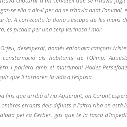
ntava capturar a un cervatell que se n’havia fugit 
r-se ella a dir-li per on se n’havia anat l’animal, e
çar-la. A correcuita la dona s’escapa de les mans d
rera, és picada per una serp verinosa i mor.
, Orfeu, desesperat, només entonava cançons triste
consternació als habitants de l’Olimp. Aquest
nfern i parlara amb el matrimoni Hades-Persèfone
uir que li tornaren la vida a l’esposa.
nà fins que arribà al riu Aqueront, on Caront esper
ombres errants dels difunts a l’altra riba on està l
odiada pel ca Cèrber, gos que té la tasca d’impedi