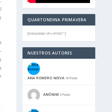
.
i
s
QUARTONDINA PRIMAVERA
[metaslider id=»41601″]
n
-
NUESTROS AUTORES
s
n
r
ANA ROMERO NIEVA
10 Posts
ANÒNIM
2 Posts