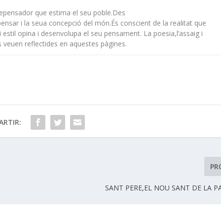
urepensador que estima el seu poble.Des
 pensar i la seua concepció del món.És conscient de la realitat que
i i estil opina i desenvolupa el seu pensament. La poesia,l’assaig i
s veuen reflectides en aquestes pàgines.
RTIR:
PR
SANT PERE,EL NOU SANT DE LA 