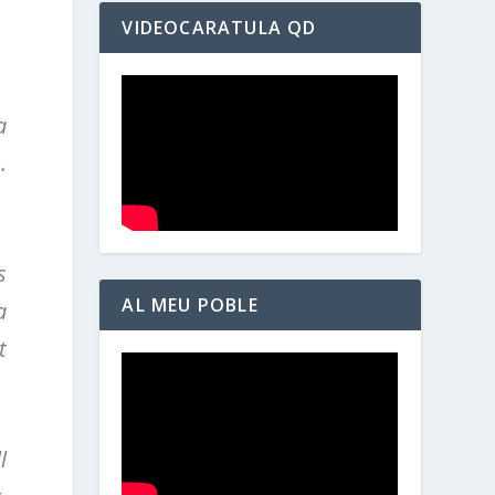
VIDEOCARATULA QD
a
.
s
AL MEU POBLE
a
t
l