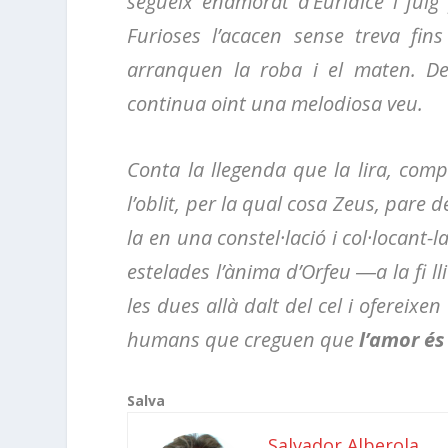
segueix enamorat d’Eurídice i fui
Furioses l’acacen sense treva fin
arranquen la roba i el maten. Des
continua oint una melodiosa veu.
Conta la llegenda que la lira, com
l’oblit, per la qual cosa Zeus, pare 
la en una constel·lació i col·locant-l
estelades l’ànima d’Orfeu ―a la fi ll
les dues allà dalt del cel i ofereix
humans que creguen que
l’amor és
Salva
Salvador Alberola