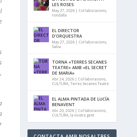
i
LES ROSES
l
May 27, 2026
|
Col·laboracions
,
rondalla
e
EL DIRECTOR
D’ORQUESTRA
May 27, 2026
|
Col·laboracions
,
Salva
s
s
TORNA «TERRES SECANES
TEATRE» AMB «EL SECRET
,
DE MARIA»
Abr 24, 2026
|
Col·laboracions
,
CULTURA
,
Terres Secanes Teatre
EL ALMA PINTADA DE LUCÍA
a
BENAVENT
Abr 20, 2026
|
Col·laboracions
,
a
CULTURA
,
la nostra gent
r
CONTACTA AMB NOSALTRES