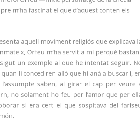
pre m’ha fascinat el que d’aquest conten els
resenta aquell moviment religiós que explicava l
anmateix, Orfeu m’ha servit a mi perquè bastan
sigut un exemple al que he intentat seguir. N
 quan li concediren allò que hi anà a buscar i, e
 l’assumpte saben, al girar el cap per veure 
fern, no solament ho feu per l’amor que per ell
borar si era cert el que sospitava del farise
bmón.