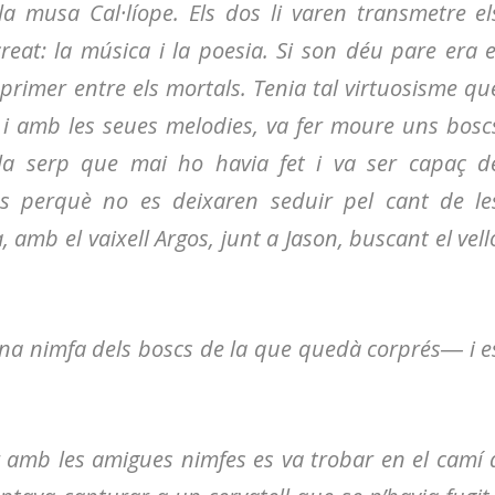
 la musa Cal·líope. Els dos li varen transmetre el
eat: la música i la poesia. Si son déu pare era e
l primer entre els mortals. Tenia tal virtuosisme qu
, i amb les seues melodies, va fer moure uns bosc
 la serp que mai ho havia fet i va ser capaç d
s perquè no es deixaren seduir pel cant de le
 amb el vaixell Argos, junt a Jason, buscant el vell
una nimfa dels boscs de la que quedà corprés― i e
r amb les amigues nimfes es va trobar en el camí 