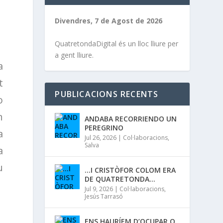
Divendres, 7 de Agost de 2026
QuatretondaDigital és un lloc lliure per
a gent lliure.
a
t
PUBLICACIONS RECENTS
o
n
ANDABA RECORRIENDO UN
PEREGRINO
a
Jul 26, 2026
|
Col·laboracions
,
Salva
a
u
…I CRISTÒFOR COLOM ERA
DE QUATRETONDA…
Jul 9, 2026
|
Col·laboracions
,
Jesús Tarrasó
ENS HAURÍEM D’OCUPAR O