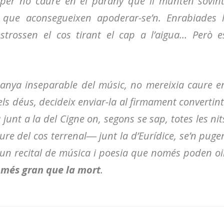
g per no caure en el parany que li munten sovint
s que aconsegueixen apoderar-se’n. Enrabiades l
trossen el cos tirant el cap a l’aigua… Però e
panya inseparable del músic, no mereixia caure e
dels déus, decideix enviar-la al firmament convertint
a junt a la del Cigne on, segons se sap, totes les nit
iure del cos terrenal― junt la d’Eurídice, se’n puge
en un recital de música i poesia que només poden oi
 més gran que la mort
.