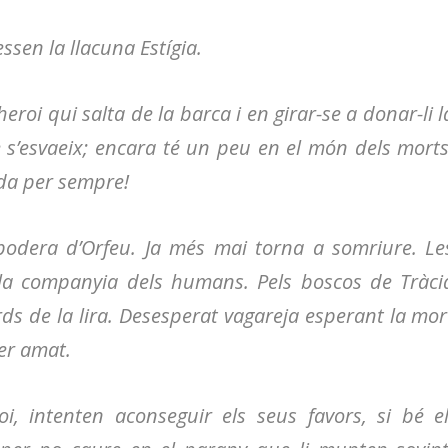
ssen la llacuna Estígia.
eroi qui salta de la barca i en girar-se a donar-li l
e s’esvaeix; encara té un peu en el món dels morts
uda per sempre!
podera d’Orfeu. Ja més mai torna a somriure. Le
 la companyia dels humans. Pels boscos de Tràci
ds de la lira. Desesperat vagareja esperant la mor
er amat.
i, intenten aconseguir els seus favors, si bé el