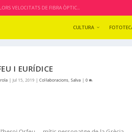
ORS VELOCITATS DE FIBRA ÒPTIC...
CULTURA
FOTOTEC
EU I EURÍDICE
rola
|
Jul 15, 2019
|
Col·laboracions
,
Salva
|
0
 l’heroi Orfeu ―mític personatge de la Grècia