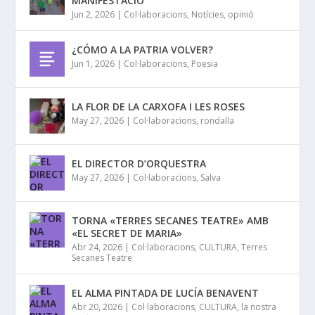
MANIFESTACIÓ
Jun 2, 2026
|
Col·laboracions
,
Notícies
,
opinió
¿CÓMO A LA PATRIA VOLVER?
Jun 1, 2026
|
Col·laboracions
,
Poesia
LA FLOR DE LA CARXOFA I LES ROSES
May 27, 2026
|
Col·laboracions
,
rondalla
EL DIRECTOR D’ORQUESTRA
May 27, 2026
|
Col·laboracions
,
Salva
TORNA «TERRES SECANES TEATRE» AMB
«EL SECRET DE MARIA»
Abr 24, 2026
|
Col·laboracions
,
CULTURA
,
Terres
Secanes Teatre
EL ALMA PINTADA DE LUCÍA BENAVENT
Abr 20, 2026
|
Col·laboracions
,
CULTURA
,
la nostra