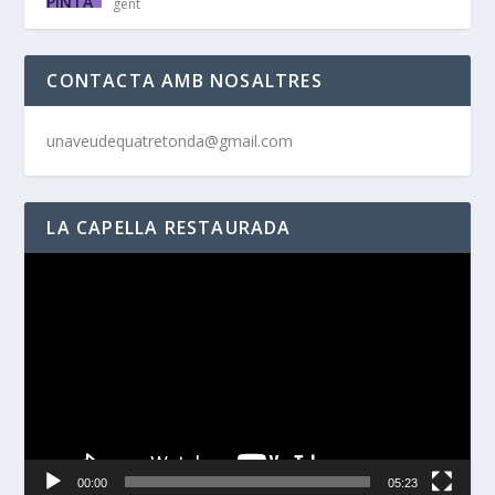
gent
CONTACTA AMB NOSALTRES
unaveudequatretonda@gmail.com
LA CAPELLA RESTAURADA
Reproductor
de
vídeo
00:00
05:23